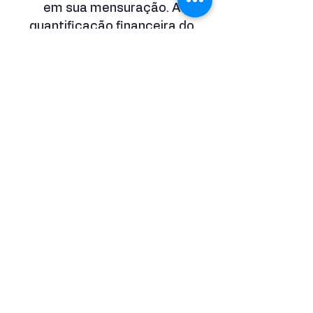
em sua mensuração. A
quantificação financeira do
ganho, ou perda, apurado em
uma sentença proferida por juiz
de direito, é uma das
especialidades de nossa
equipe.
Contando com profissionais de
sólida formação acadêmica,
bem como com larga
experiência em interpretação
de textos jurídicos, nosso
trabalho pode apurar, com
exatidão, qual o montante
financeiro que o vencido deverá
pagar ao vencedor, bem como